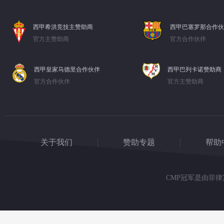
西甲希洪竞技主赞助商
西甲巴塞罗那合作伙
官方主赞助商
官方合作伙伴
西甲皇家马德里合作伙伴
西甲巴列卡诺赞助商
官方合作伙伴
官方主赞助商
关于我们
赞助专题
帮助
CMP冠军是由菲律