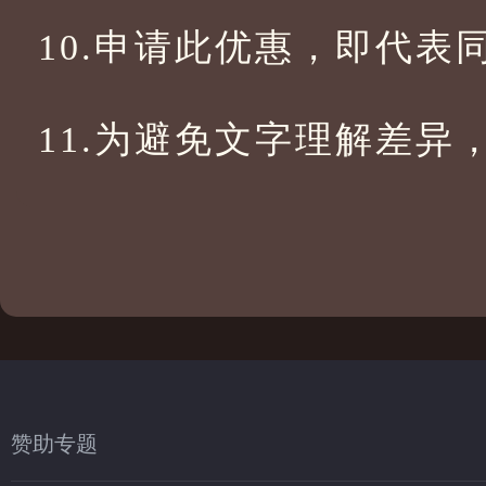
10.申请此优惠，即代
11.为避免文字理解差异
赞助专题